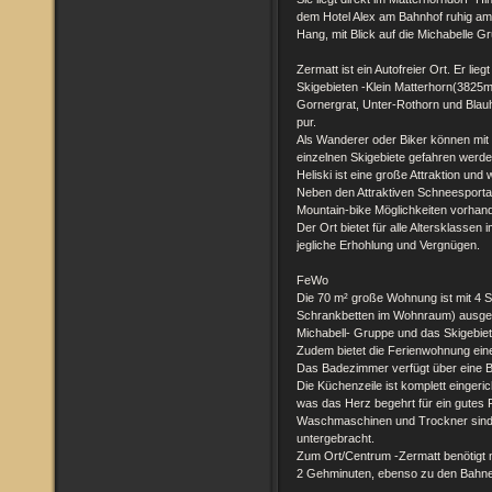
dem Hotel Alex am Bahnhof ruhig am
Hang, mit Blick auf die Michabelle G
Zermatt ist ein Autofreier Ort. Er lie
Skigebieten -Klein Matterhorn(3825
Gornergrat, Unter-Rothorn und Bla
pur.
Als Wanderer oder Biker können mit 
einzelnen Skigebiete gefahren werde
Heliski ist eine große Attraktion und
Neben den Attraktiven Schneesporta
Mountain-bike Möglichkeiten vorhan
Der Ort bietet für alle Altersklasse
jegliche Erhohlung und Vergnügen.
FeWo
Die 70 m² große Wohnung ist mit 4 S
Schrankbetten im Wohnraum) ausgestat
Michabell- Gruppe und das Skigebiet
Zudem bietet die Ferienwohnung eine
Das Badezimmer verfügt über eine
Die Küchenzeile ist komplett eingeric
was das Herz begehrt für ein gutes
Waschmaschinen und Trockner sind
untergebracht.
Zum Ort/Centrum -Zermatt benötig
2 Gehminuten, ebenso zu den Bahnen,