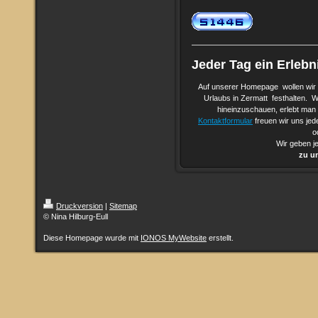
Jeder Tag ein Erlebn
Auf unserer Homepage wollen wir 
Urlaubs in Zermatt festhalten. W
hineinzuschauen, erlebt man 
Kontaktformular
freuen wir uns jed
o
Wir geben j
zu u
Druckversion
|
Sitemap
© Nina Hilburg-Eull
Diese Homepage wurde mit
IONOS MyWebsite
erstellt.