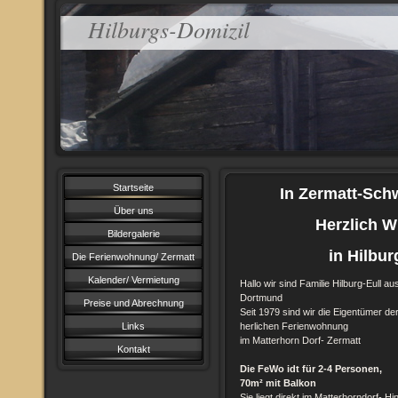
Hilburgs-Domizil
Startseite
In Zermatt-Schweiz
Über uns
Herzlich Wil
Bildergalerie
in Hilburg´s 
Die Ferienwohnung/ Zermatt
Kalender/ Vermietung
Hallo wir sind Familie Hilburg-Eull au
Dortmund
Preise und Abrechnung
Seit 1979 sind wir die Eigentümer de
Links
herlichen Ferienwohnung
im Matterhorn Dorf- Zermatt
Kontakt
Die FeWo idt für 2-4 Personen,
70m² mit Balkon
Sie liegt direkt im Matterhorndorf- Hi